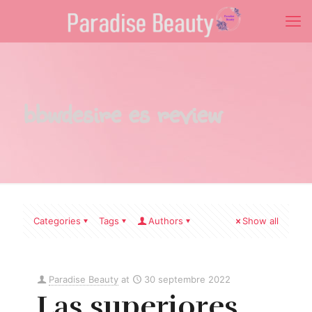
bbwdesire es review
Categories
Tags
Authors
Show all
Paradise Beauty
at
30 septembre 2022
Las superiores