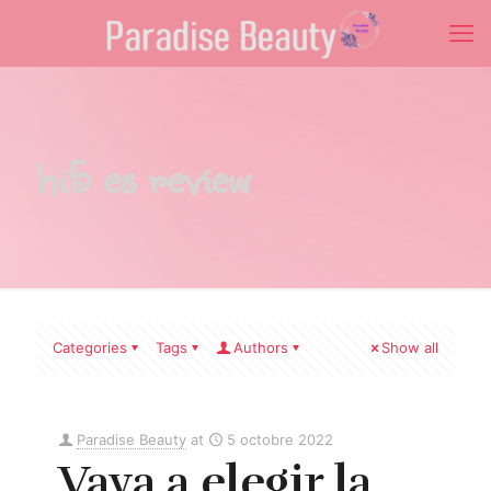
hi5 es review
Categories
Tags
Authors
Show all
Paradise Beauty
at
5 octobre 2022
Vaya a elegir la