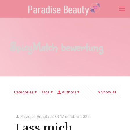
SpicyMatch bewertung
Categories
Tags
Authors
Show all
Paradise Beauty
at
17 octobre 2022
Lass mich