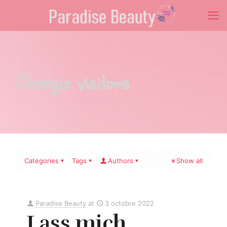
Omegle visitors
Categories
Tags
Authors
Show all
Paradise Beauty
at
3 octobre 2022
Lass mich