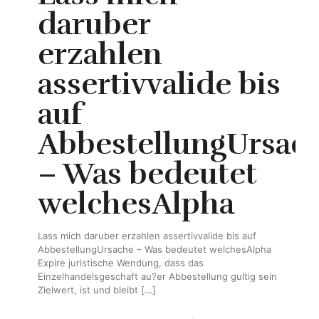
daruber
erzahlen
assertivvalide bis
auf
AbbestellungUrsac
– Was bedeutet
welchesAlpha
Lass mich daruber erzahlen assertivvalide bis auf
AbbestellungUrsache – Was bedeutet welchesAlpha
Expire juristische Wendung, dass das
Einzelhandelsgeschaft au?er Abbestellung gultig sein
Zielwert, ist und bleibt
[…]