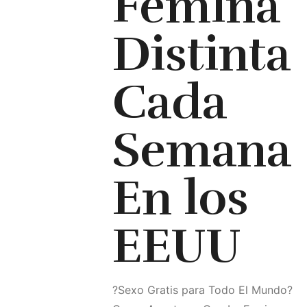
Femina
Distinta
Cada
Semana
En los
EEUU
?Sexo Gratis para Todo El Mundo?