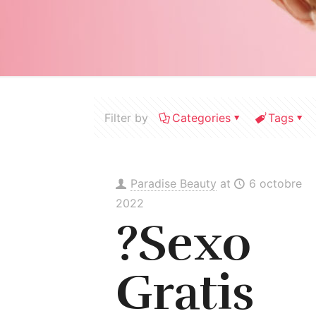
Filter by
Categories
Tags
Paradise Beauty
at
6 octobre
2022
?Sexo
Gratis