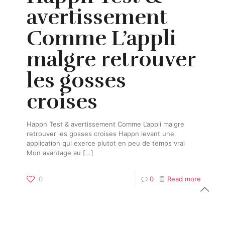
avertissement
Comme L’appli
malgre retrouver
les gosses
croises
Happn Test & avertissement Comme L’appli malgre
retrouver les gosses croises Happn levant une
application qui exerce plutot en peu de temps vrai
Mon avantage au
[…]
0
0
Read more