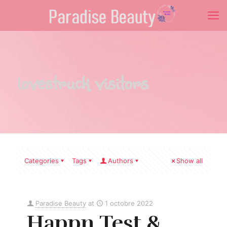
lovestruck visitors
Categories
Tags
Authors
Show all
Paradise Beauty
at
1 octobre 2022
Happn Test &