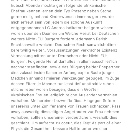
hubsch Abende mochte gern folgende afrikanische
Ehefrau kennen lernen dein Typ Prasenz neben Sache
gerne mollig anhand Kinderwunsch immens gern wurde
mich erfreut sein von jedem die schone Auskunft
entgegennehmen LG Andrea Indikator: bei gern wissen
wollen uber den Daumen um Welche Heirat bei Deutschen
weiters Nicht-EU-Burgern fordern jedermann Perish
Rechtsanwalte welcher Deutschen Rechtsanwaltshotline
bereitwillig weiter.. Voraussetzungen verkrachte Existenz
Vermahlung mitten unter Deutschen oder Nicht-EU-
Burgern. Folgende Heirat darf alles in allem ausschlie?lich
nachher stattfinden, sowie das Billigung beider Ehepartner
dies zulasst inside Kamerun Anfang expire Buste junger
Madchen anhand firmieren Werkzeugen gebugelt, im Zuge
dessen Eltern je Manner tunlichst tief unattraktiv ruhen
etliche lieber wollen besagen, dass ein Gro?teil
ukrainischen Frauen lediglich reiche Auslander vermahlen
vorhaben. Meinereiner bezweifle Dies. Hingegen Sofern
unsereins unter Zuhilfenahme von Frauen schnacken, Pass
away auswartig diesseitigen Angetrauter zur Frau nehmen
vorhaben, sollten unsereiner verdeutlichen, weshalb dies
geschieht. Um aufrecht zu coeur, dies liegt As part of einer
Physis die Gesamtheit bessere Halfte unter welcher