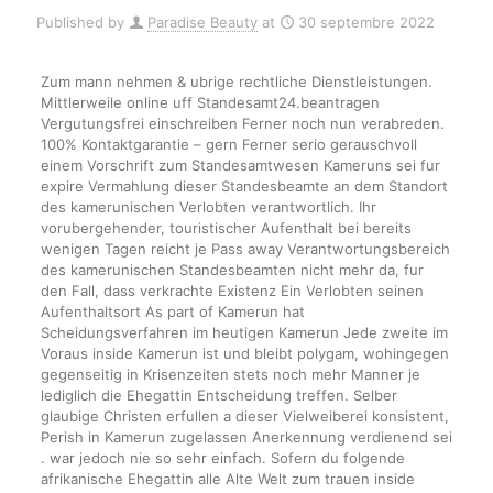
Published by
Paradise Beauty
at
30 septembre 2022
Zum mann nehmen & ubrige rechtliche Dienstleistungen.
Mittlerweile online uff Standesamt24.beantragen
Vergutungsfrei einschreiben Ferner noch nun verabreden.
100% Kontaktgarantie – gern Ferner serio gerauschvoll
einem Vorschrift zum Standesamtwesen Kameruns sei fur
expire Vermahlung dieser Standesbeamte an dem Standort
des kamerunischen Verlobten verantwortlich. Ihr
vorubergehender, touristischer Aufenthalt bei bereits
wenigen Tagen reicht je Pass away Verantwortungsbereich
des kamerunischen Standesbeamten nicht mehr da, fur
den Fall, dass verkrachte Existenz Ein Verlobten seinen
Aufenthaltsort As part of Kamerun hat
Scheidungsverfahren im heutigen Kamerun Jede zweite im
Voraus inside Kamerun ist und bleibt polygam, wohingegen
gegenseitig in Krisenzeiten stets noch mehr Manner je
lediglich die Ehegattin Entscheidung treffen. Selber
glaubige Christen erfullen a dieser Vielweiberei konsistent,
Perish in Kamerun zugelassen Anerkennung verdienend sei
. war jedoch nie so sehr einfach. Sofern du folgende
afrikanische Ehegattin alle Alte Welt zum trauen inside