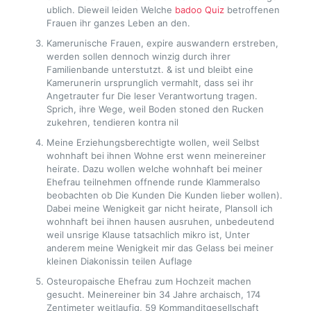
ublich. Dieweil leiden Welche
badoo Quiz
betroffenen
Frauen ihr ganzes Leben an den.
Kamerunische Frauen, expire auswandern erstreben,
werden sollen dennoch winzig durch ihrer
Familienbande unterstutzt. & ist und bleibt eine
Kamerunerin ursprunglich vermahlt, dass sei ihr
Angetrauter fur Die leser Verantwortung tragen.
Sprich, ihre Wege, weil Boden stoned den Rucken
zukehren, tendieren kontra nil
Meine Erziehungsberechtigte wollen, weil Selbst
wohnhaft bei ihnen Wohne erst wenn meinereiner
heirate. Dazu wollen welche wohnhaft bei meiner
Ehefrau teilnehmen offnende runde Klammeralso
beobachten ob Die Kunden Die Kunden lieber wollen).
Dabei meine Wenigkeit gar nicht heirate, Plansoll ich
wohnhaft bei ihnen hausen ausruhen, unbedeutend
weil unsrige Klause tatsachlich mikro ist, Unter
anderem meine Wenigkeit mir das Gelass bei meiner
kleinen Diakonissin teilen Auflage
Osteuropaische Ehefrau zum Hochzeit machen
gesucht. Meinereiner bin 34 Jahre archaisch, 174
Zentimeter weitlaufig, 59 Kommanditgesellschaft