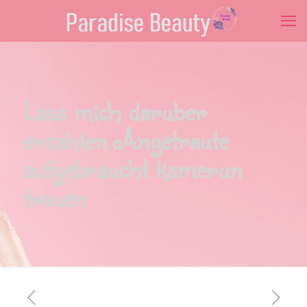
Lass mich daruber
erzahlen Angetraute
aufgebraucht kamerun
trauen