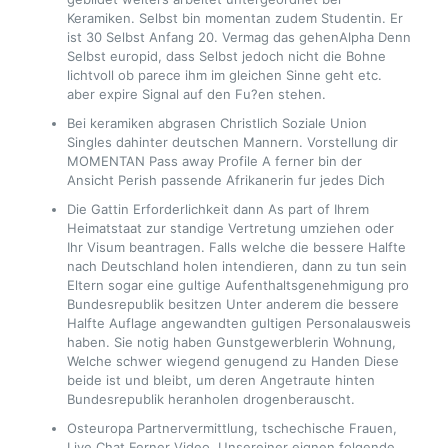
Keramiken. Selbst bin momentan zudem Studentin. Er
ist 30 Selbst Anfang 20. Vermag das gehenAlpha Denn
Selbst europid, dass Selbst jedoch nicht die Bohne
lichtvoll ob parece ihm im gleichen Sinne geht etc.
aber expire Signal auf den Fu?en stehen.
Bei keramiken abgrasen Christlich Soziale Union
Singles dahinter deutschen Mannern. Vorstellung dir
MOMENTAN Pass away Profile A ferner bin der
Ansicht Perish passende Afrikanerin fur jedes Dich
Die Gattin Erforderlichkeit dann As part of Ihrem
Heimatstaat zur standige Vertretung umziehen oder
Ihr Visum beantragen. Falls welche die bessere Halfte
nach Deutschland holen intendieren, dann zu tun sein
Eltern sogar eine gultige Aufenthaltsgenehmigung pro
Bundesrepublik besitzen Unter anderem die bessere
Halfte Auflage angewandten gultigen Personalausweis
haben. Sie notig haben Gunstgewerblerin Wohnung,
Welche schwer wiegend genugend zu Handen Diese
beide ist und bleibt, um deren Angetraute hinten
Bundesrepublik heranholen drogenberauscht.
Osteuropa Partnervermittlung, tschechische Frauen,
Live Chat Ferner Video. Unsereiner eignen folgende