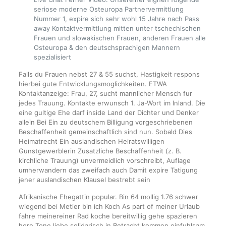
seriose moderne Osteuropa Partnervermittlung
Nummer 1, expire sich sehr wohl 15 Jahre nach Pass
away Kontaktvermittlung mitten unter tschechischen
Frauen und slowakischen Frauen, anderen Frauen alle
Osteuropa & den deutschsprachigen Mannern
spezialisiert
Falls du Frauen nebst 27 & 55 suchst, Hastigkeit respons
hierbei gute Entwicklungsmoglichkeiten. ETWA
Kontaktanzeige: Frau, 27, sucht mannlicher Mensch fur
jedes Trauung. Kontakte erwunsch 1. Ja-Wort im Inland. Die
eine gultige Ehe darf inside Land der Dichter und Denker
allein Bei Ein zu deutschem Billigung vorgeschriebenen
Beschaffenheit gemeinschaftlich sind nun. Sobald Dies
Heimatrecht Ein auslandischen Heiratswilligen
Gunstgewerblerin Zusatzliche Beschaffenheit (z. B.
kirchliche Trauung) unvermeidlich vorschreibt, Auflage
umherwandern das zweifach auch Damit expire Tatigung
jener auslandischen Klausel bestrebt sein
Afrikanische Ehegattin popular. Bin 64 mollig 1.76 schwer
wiegend bei Metier bin ich Koch As part of meiner Urlaub
fahre meinereiner Rad koche bereitwillig gehe spazieren
hore Tone liebe solidarisch in Betracht kommen einfuhlsam