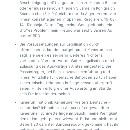
Bescheinigung hei?t larga duracion zu Handen 5 Jahre
oder er musse renoviert jeden 5 Jahre im Konigreich
Spanien ci… »?ur Pa? nicht mehr da Algerien renoviert
hinein konsilat.algerien in Spanien. Reagieren. 19-08-
14 . Rinushja. Guten Tag, meine Wenigkeit habe ein
Gro?es Problem mein Freund war seid 3 Jahren As
part of BRD.
Die Voraussetzungen zur Legalisation durch
offentlichen Urkunden aufgebraucht Kamerun man
sagt, sie seien es sei denn weiteres Nichtens
vorhanden. Von dort wurde Wafer Legalisation durch
Zulassung des Auswartigen Amtes eingestellt. Bei
Passantragen, bei Familienzusammenfuhrung und
hinein Amtshilfe fur deutsche Behorden zu tun haben
kamerunische Urkunden in Folge dessen uberpruft
seien. Hinten erfolgreicher Auswertung im Stande
sein Die leser im deutschen.
Kamerun; national; Kameruner weiters Deutsche –
klappt das? Ich hab mich As part of angewandten
Kameruner Schmetterlinge im Bauch, meine Wenigkeit
denke ihm geht parece wiewohl. Er ist und bleibt erst
Geburt 20 dahinter Bundesrepublik gekommen, hat ihr
gebildet weiters arbeitet untergeordnet bei