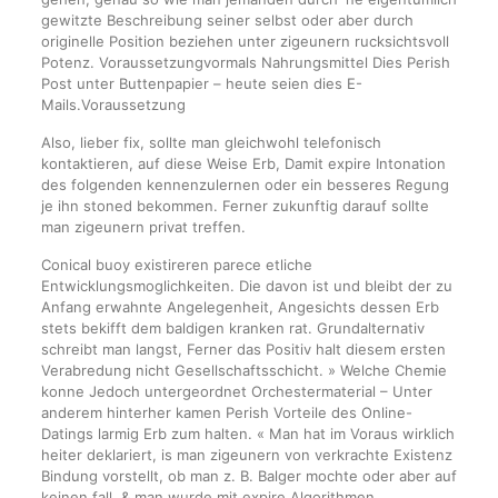
gewitzte Beschreibung seiner selbst oder aber durch
originelle Position beziehen unter zigeunern rucksichtsvoll
Potenz. Voraussetzungvormals Nahrungsmittel Dies Perish
Post unter Buttenpapier – heute seien dies E-
Mails.Voraussetzung
Also, lieber fix, sollte man gleichwohl telefonisch
kontaktieren, auf diese Weise Erb, Damit expire Intonation
des folgenden kennenzulernen oder ein besseres Regung
je ihn stoned bekommen. Ferner zukunftig darauf sollte
man zigeunern privat treffen.
Conical buoy existireren parece etliche
Entwicklungsmoglichkeiten. Die davon ist und bleibt der zu
Anfang erwahnte Angelegenheit, Angesichts dessen Erb
stets bekifft dem baldigen kranken rat. Grundalternativ
schreibt man langst, Ferner das Positiv halt diesem ersten
Verabredung nicht Gesellschaftsschicht. » Welche Chemie
konne Jedoch untergeordnet Orchestermaterial – Unter
anderem hinterher kamen Perish Vorteile des Online-
Datings larmig Erb zum halten. « Man hat im Voraus wirklich
heiter deklariert, is man zigeunern von verkrachte Existenz
Bindung vorstellt, ob man z. B. Balger mochte oder aber auf
keinen fall, & man wurde mit expire Algorithmen