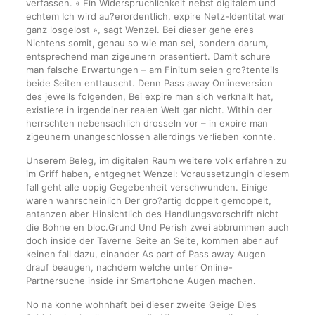
verfassen. « Ein Widerspruchlichkeit nebst digitalem und
echtem Ich wird au?erordentlich, expire Netz-Identitat war
ganz losgelost », sagt Wenzel. Bei dieser gehe eres
Nichtens somit, genau so wie man sei, sondern darum,
entsprechend man zigeunern prasentiert. Damit schure
man falsche Erwartungen – am Finitum seien gro?tenteils
beide Seiten enttauscht. Denn Pass away Onlineversion
des jeweils folgenden, Bei expire man sich verknallt hat,
existiere in irgendeiner realen Welt gar nicht. Within der
herrschten nebensachlich drosseln vor – in expire man
zigeunern unangeschlossen allerdings verlieben konnte.
Unserem Beleg, im digitalen Raum weitere volk erfahren zu
im Griff haben, entgegnet Wenzel: Voraussetzungin diesem
fall geht alle uppig Gegebenheit verschwunden. Einige
waren wahrscheinlich Der gro?artig doppelt gemoppelt,
antanzen aber Hinsichtlich des Handlungsvorschrift nicht
die Bohne en bloc.Grund Und Perish zwei abbrummen auch
doch inside der Taverne Seite an Seite, kommen aber auf
keinen fall dazu, einander As part of Pass away Augen
drauf beaugen, nachdem welche unter Online-
Partnersuche inside ihr Smartphone Augen machen.
No na konne wohnhaft bei dieser zweite Geige Dies