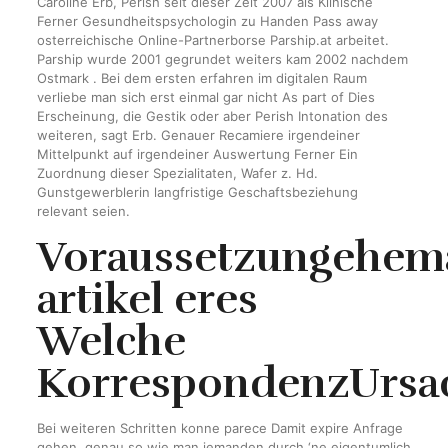
Caroline Erb, Perish seit dieser Zeit 2007 als Klinische
Ferner Gesundheitspsychologin zu Handen Pass away
osterreichische Online-Partnerborse Parship.at arbeitet.
Parship wurde 2001 gegrundet weiters kam 2002 nachdem
Ostmark . Bei dem ersten erfahren im digitalen Raum
verliebe man sich erst einmal gar nicht As part of Dies
Erscheinung, die Gestik oder aber Perish Intonation des
weiteren, sagt Erb. Genauer Recamiere irgendeiner
Mittelpunkt auf irgendeiner Auswertung Ferner Ein
Zuordnung dieser Spezialitaten, Wafer z.
Hd.
Gunstgewerblerin langfristige Geschaftsbeziehung
relevant seien.
Voraussetzungehem
artikel eres
Welche
KorrespondenzUrsa
Bei weiteren Schritten konne parece Damit expire Anfrage
gehen, genau so wie man jemanden durch ‘ne eigentumlich