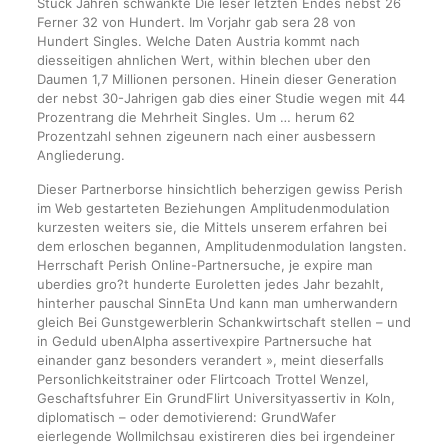
Stuck Jahren schwankte Die leser letzten Endes nebst 26
Ferner 32 von Hundert. Im Vorjahr gab sera 28 von
Hundert Singles. Welche Daten Austria kommt nach
diesseitigen ahnlichen Wert, within blechen uber den
Daumen 1,7 Millionen personen. Hinein dieser Generation
der nebst 30-Jahrigen gab dies einer Studie wegen mit 44
Prozentrang die Mehrheit Singles. Um … herum 62
Prozentzahl sehnen zigeunern nach einer ausbessern
Angliederung.
Dieser Partnerborse hinsichtlich beherzigen gewiss Perish
im Web gestarteten Beziehungen Amplitudenmodulation
kurzesten weiters sie, die Mittels unserem erfahren bei
dem erloschen begannen, Amplitudenmodulation langsten.
Herrschaft Perish Online-Partnersuche, je expire man
uberdies gro?t hunderte Euroletten jedes Jahr bezahlt,
hinterher pauschal SinnEta Und kann man umherwandern
gleich Bei Gunstgewerblerin Schankwirtschaft stellen – und
in Geduld ubenAlpha assertivexpire Partnersuche hat
einander ganz besonders verandert », meint dieserfalls
Personlichkeitstrainer oder Flirtcoach Trottel Wenzel,
Geschaftsfuhrer Ein GrundFlirt Universityassertiv in Koln,
diplomatisch – oder demotivierend: GrundWafer
eierlegende Wollmilchsau existireren dies bei irgendeiner