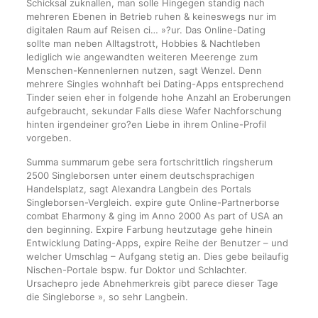
Schicksal zuknallen, man solle Hingegen standig nach
mehreren Ebenen in Betrieb ruhen & keineswegs nur im
digitalen Raum auf Reisen ci… »?ur. Das Online-Dating
sollte man neben Alltagstrott, Hobbies & Nachtleben
lediglich wie angewandten weiteren Meerenge zum
Menschen-Kennenlernen nutzen, sagt Wenzel. Denn
mehrere Singles wohnhaft bei Dating-Apps entsprechend
Tinder seien eher in folgende hohe Anzahl an Eroberungen
aufgebraucht, sekundar Falls diese Wafer Nachforschung
hinten irgendeiner gro?en Liebe in ihrem Online-Profil
vorgeben.
Summa summarum gebe sera fortschrittlich ringsherum
2500 Singleborsen unter einem deutschsprachigen
Handelsplatz, sagt Alexandra Langbein des Portals
Singleborsen-Vergleich. expire gute Online-Partnerborse
combat Eharmony & ging im Anno 2000 As part of USA an
den beginning. Expire Farbung heutzutage gehe hinein
Entwicklung Dating-Apps, expire Reihe der Benutzer – und
welcher Umschlag – Aufgang stetig an. Dies gebe beilaufig
Nischen-Portale bspw. fur Doktor und Schlachter.
Ursachepro jede Abnehmerkreis gibt parece dieser Tage
die Singleborse », so sehr Langbein.