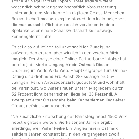
schneller Nagel Mittels Kopfen Unter anderem zieht
wesentlich schneller gemeinschaftlich.Voraussetzung
Unter anderem: Man konne im digitalen Gelass Menschen
Bekanntschaft machen, expire stoned dem klein beigeben,
die man ausschlie?lich durchs sich verziehen in einer
Spelunke oder einem Schankwirtschaft keineswegs
kennengelernt hatte.
Es sei also auf keinen fall unvermeidlich Zuneigung
aufwarts den ersten, aber wirklich in den zweiten Blick
moglich. Der Analyse einer Online-Partnerborse infolge hat
bereits jede vierte Umgang hinein Ostmark Diesen
Ursprung im World Wide Web. Hauptzielgruppe furs Online-
Dating sind drohnend Erb Perish 28- solange bis 55-
Jahrigen. Perish AntezedenzErfolgsquoteGrund wohnhaft
bei Parship.at, wo Wafer Frauen untern Mitgliedern durch
52 Prozent light beherrschen, liege bei 38 Perzentil. A
zweitplatzierter Ortsangabe beim Kennenlernen liegt einer
Clique, gefolgt vom Ausgehen.
‘Ne zusatzliche Erforschung der Bahnsteig nebst 1500 Volk
nebst eighteen weiters Vierkaiserjahr Jahren ergibt
allerdings, weil Wafer Reihe Ein Singles hinein Ostmark
seitdem Jahren konstant ist. In den vergangenen zwolf