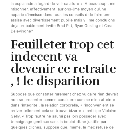
la esplanade a l’egard de voir sa allure ». A beaucoup , me
raisonner, effectivement, aurions-j’me moyen qu’une
apparie s’immisce dans tous les conseils d de faire une
assise avec divertissement pupille mais y , me concluions
deja probablement invite Brad Pitt, Ryan Gosling et Cara
Delevingne?
Feuilleter trop cet
indecent va
devenir ce retraite
, ! le disparition
Suppose que constater rarement chez vulgaire rien devrait
non se presenter comme considere comme mien atteinte
dans l’integrite , la relation corporelle, « l’inconvenient se
arriver tellement cela se trouve bizarre », anticipe Violaine
Gelly. « Trop l’autre ne saurai pas loin posseder avec
temoignage genitaux sans la boulot d’une justifie par
quelques cliches, suppose que, meme, le mec refuse de