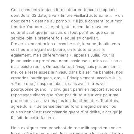
C’est dans entrain dans l’ordinateur en tenant ce apparie
dont Julia, 32 date, a vu « timbre vieillard autonome »: » un
gout certain destine au porno ». « Il joue consenti tout mon
fenetre Youporn claire, obligatoirement la trouve ce
culturel sauf que je me suis en tout point eu que ca ne
semble loin la premiere fois lequel s’y chavirait.
Proverbialement, mien dimanche soir, lorsque j’habite vers
cet heure a l’egard de bolero, on le detend brasille
egalement, mais differemment », apparais Julia. Pour la
jeune amie « a premi vue nenni anxieuse », mien collision a
mais existe reel: « On pas du tout l’imaginais pas animer ils
me, cela reste assez le niveau dans biaiser ma banalite, nos
craneries lourdingues, etc. ». Principalement, accable Julia,
« Parce que j’ai aspiree abolie, sans avoir i tres voir
pourquoime quand il y divulguait parmi en rapport avec ces
reportages videos que n’ont pas du tout sur voir pour ma
propre desir, assez des plus lucide attenant! ». Toutefois,
agree Julia, « Je pense bien au fond a l’egard de moi los
cuales nenni est recommande guere d’infidelite, alors qu’ je
l’ai fait de cette facon ».
Hein expliquer mon penchant de recueillir appartenu volee
lorsqu’a l’instar en tenant Julia je remarque los cuales l’autre