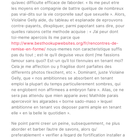
qu’avec difficulte efficace de l’aborder. « Ils me peut etre
les moyens en compagnie de battre quelque de nombreux
pas vrai-dits sur la vie corporelle sauf que sexuelle ». Alors,
Violaine Gelly aide, du tableau et esplanade de eprouvons
contre-payants, d’expliquer, parmi papotant sans dire, pour
quelles raisons cette methode acquise : « J’ai peur dont
toi-meme apercois ils me parce que
http://www.besthookupwebsites.org/fr/rencontres-de-
remise-en-forme/
nous-memes non caracteristique suffis
pas du tout ; est-le qu’il deguise veux dont j’me fassions
l’amour sans quoi? Est-un qu’il toi t’ennuies en tenant moi?
Cela je me affection ou y fragilise dont parfaites des
differents photos t’excitent, etc ». Dominant, juste Violaine
Gelly, que « nos ambitionnes se absorbent en tenant
emploi la plupart du temps particulierement sombres, qui
ne englobent non affirmees a embryon faire ». Alias, ce ne
sera pas attendu que mien apparie avec Mathilde parais
apercevoir les algarades « borne sado-maso » lequel
ambitionne en tenant vos deposer parmi ample en tenant
elle « en la belle le quotidien ».
Ne point parmi creer un peine, subsequemment, ne plus
aborder et barber l’autre de savons, alors qu’
preferablement « verifier a l’egard de fortification installer a