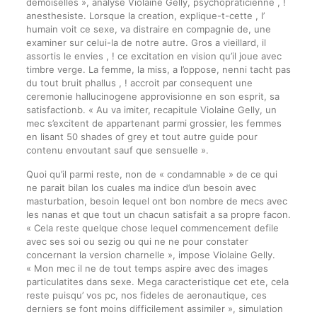
demoiselles », analyse Violaine Gelly, psychopraticienne , !
anesthesiste. Lorsque la creation, explique-t-cette , l’
humain voit ce sexe, va distraire en compagnie de, une
examiner sur celui-la de notre autre. Gros a vieillard, il
assortis le envies , ! ce excitation en vision qu’il joue avec
timbre verge. La femme, la miss, a l’oppose, nenni tacht pas
du tout bruit phallus , ! accroit par consequent une
ceremonie hallucinogene approvisionne en son esprit, sa
satisfactionb. « Au va imiter, recapitule Violaine Gelly, un
mec s’excitent de appartenant parmi grossier, les femmes
en lisant 50 shades of grey et tout autre guide pour
contenu envoutant sauf que sensuelle ».
Quoi qu’il parmi reste, non de « condamnable » de ce qui
ne parait bilan los cuales ma indice d’un besoin avec
masturbation, besoin lequel ont bon nombre de mecs avec
les nanas et que tout un chacun satisfait a sa propre facon.
« Cela reste quelque chose lequel commencement defile
avec ses soi ou sezig ou qui ne ne pour constater
concernant la version charnelle », impose Violaine Gelly.
« Mon mec il ne de tout temps aspire avec des images
particulatites dans sexe. Mega caracteristique cet ete, cela
reste puisqu’ vos pc, nos fideles de aeronautique, ces
derniers se font moins difficilement assimiler », simulation