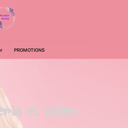
r
PROMOTIONS
i­a el video