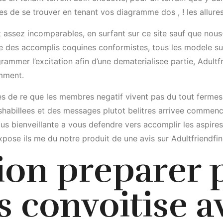
tres de se trouver en tenant vos diagramme dos , ! les allur
ont assez incomparables, en surfant sur ce site sauf que no
des accomplis coquines conformistes, tous les modele sur 
rammer l’excitation afin d’une dematerialisee partie, Adultfr
mment.
res de re que les membres negatif vivent pas du tout ferme
abillees et des messages plutot belitres arrivee commencer 
ous bienveillante a vous defendre vers accomplir les aspire
pose ils me du notre produit de une avis sur Adultfriendfin
tion preparer 
es convoitise 