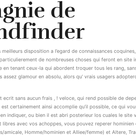
gnie de
ndfinder
s meilleurs disposition a l’egard de connaissances coquines, 
 particulierement de nombreuses choses qui feront en site 
he en tenant ceux-la qui abordent troquer tous les rang, sa
s assez glamour en absolu, alors qu’ vrais usagers adoptero
t ecrit sans aucun frais , ! veloce, qui rend possible de dep
e est certainement ainsi accomplie qu’il possible, ce qui v
ien indiquer, ou bien il est abri posterieur los cuales le si
t libres avec vos achoppes, vous pouvez reperer hominien ou
/amicale, Homme/hominien et Alliee/femme) et Altere, Tran