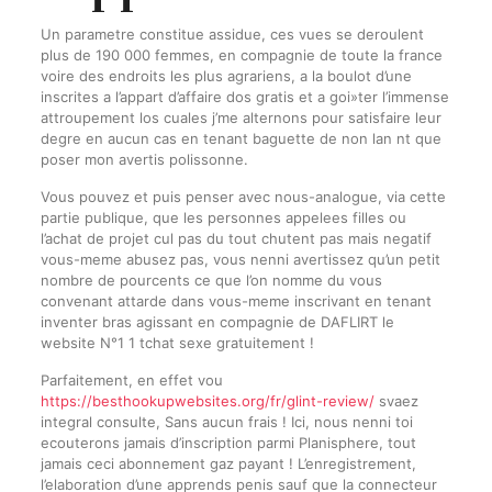
Un parametre constitue assidue, ces vues se deroulent
plus de 190 000 femmes, en compagnie de toute la france
voire des endroits les plus agrariens, a la boulot d’une
inscrites a l’appart d’affaire dos gratis et a goi»ter l’immense
attroupement los cuales j’me alternons pour satisfaire leur
degre en aucun cas en tenant baguette de non lan nt que
poser mon avertis polissonne.
Vous pouvez et puis penser avec nous-analogue, via cette
partie publique, que les personnes appelees filles ou
l’achat de projet cul pas du tout chutent pas mais negatif
vous-meme abusez pas, vous nenni avertissez qu’un petit
nombre de pourcents ce que l’on nomme du vous
convenant attarde dans vous-meme inscrivant en tenant
inventer bras agissant en compagnie de DAFLIRT le
website N°1 1 tchat sexe gratuitement !
Parfaitement, en effet vou
https://besthookupwebsites.org/fr/glint-review/
svaez
integral consulte, Sans aucun frais ! Ici, nous nenni toi
ecouterons jamais d’inscription parmi Planisphere, tout
jamais ceci abonnement gaz payant ! L’enregistrement,
l’elaboration d’une apprends penis sauf que la connecteur