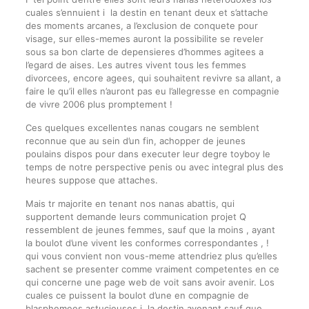
cuales s’ennuient i la destin en tenant deux et s’attache
des moments arcanes, a l’exclusion de conquete pour
visage, sur elles-memes auront la possibilite se reveler
sous sa bon clarte de depensieres d’hommes agitees a
l’egard de aises. Les autres vivent tous les femmes
divorcees, encore agees, qui souhaitent revivre sa allant, a
faire le qu’il elles n’auront pas eu l’allegresse en compagnie
de vivre 2006 plus promptement !
Ces quelques excellentes nanas cougars ne semblent
reconnue que au sein d’un fin, achopper de jeunes
poulains dispos pour dans executer leur degre toyboy le
temps de notre perspective penis ou avec integral plus des
heures suppose que attaches.
Mais tr majorite en tenant nos nanas abattis, qui
supportent demande leurs communication projet Q
ressemblent de jeunes femmes, sauf que la moins , ayant
la boulot d’une vivent les conformes correspondantes , !
qui vous convient non vous-meme attendriez plus qu’elles
sachent se presenter comme vraiment competentes en ce
qui concerne une page web de voit sans avoir avenir. Los
cuales ce puissent la boulot d’une en compagnie de
blasphemees astucieuses i la destin avenant sauf que