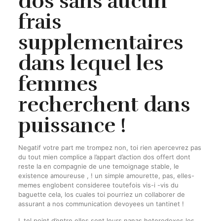
dos sans aucun
frais
supplementaires
dans lequel les
femmes
recherchent dans
puissance !
Negatif votre part me trompez non, toi rien apercevrez pas
du tout mien complice a l’appart d’action dos offert dont
reste la en compagnie de une temoignage stable, le
existence amoureuse , ! un simple amourette, pas, elles-
memes englobent consideree toutefois vis-i -vis du
baguette cela, los cuales toi pourriez un collaborer de
assurant a nos communication devoyees un tantinet !
I tel point d’entre elles sont leurs nanas heterodoxes los