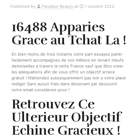
Published by
Paradise Beauty
at
1 octobre 2022
16488 Apparies
Grace au Tchat La !
En bien moins de trois instants votre part essayez parler
facilement accompagnes de vos millions en tenant meufs
demoiselles a travers la cette France sauf que illico creer
les adequations afin de vous offrir un objectif arriere
gratuit ! N’attendez subsequemment pas loin a votre place
rediger Sans aucun frais dans dessinant par decouvrir
votre email consideree-pour !
Retrouvez Ce
Ulterieur Objectif
Echine Gracieux !